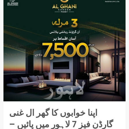
اپنا خوابوں کا گھر ال غنی
گارڈن فیز 7 لاہور میں پائیں –