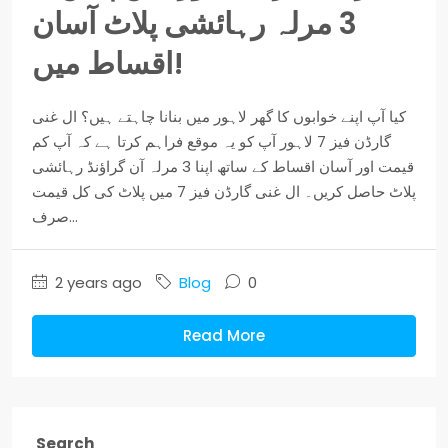
3 مرلہ رہائشی پلاٹ آسان
اقساط میں!
کیا آپ اپنے خوابوں کا گھر لاہور میں بنانا چاہتے ہیں؟ ال غنی
گارڈن فیز 7 لاہور آپ کو یہ موقع فراہم کرتا ہے کہ آپ کم
قیمت اور آسان اقساط کے ساتھ اپنا 3 مرلہ آن گراؤنڈ رہائشی
پلاٹ حاصل کریں۔ ال غنی گارڈن فیز 7 میں پلاٹ کی کل قیمت
صرف...
2 years ago
Blog
0
Read More
Search